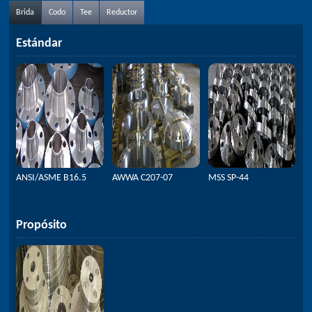
Brida
Codo
Tee
Reductor
Estándar
ANSI/ASME B16.5
AWWA C207-07
MSS SP-44
Propósito