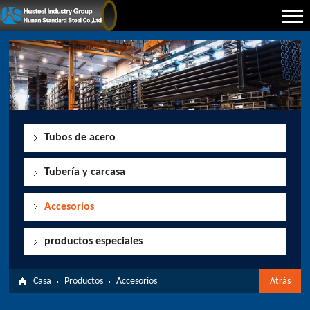
Tubos de acero
Tubería y carcasa
Accesorios
productos especiales
Casa
Productos
Accesorios
Atrás