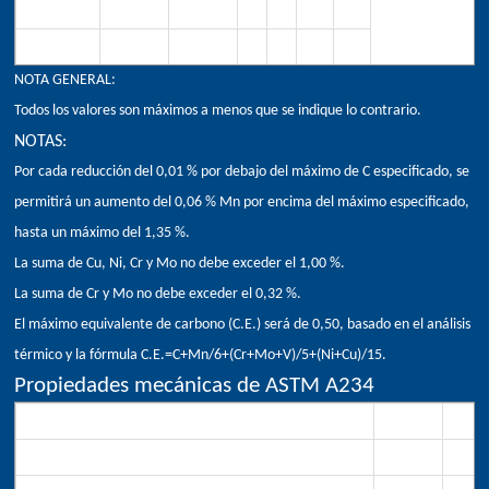
WP11 CL1
1.00-1.50
0.44-0.65
-
-
-
-
WP11 CL2/3
1.00-1.50
0.44-0.65
-
-
-
-
NOTA GENERAL:
Todos los valores son máximos a menos que se indique lo contrario.
NOTAS:
Por cada reducción del 0,01 % por debajo del máximo de C especificado, se
permitirá un aumento del 0,06 % Mn por encima del máximo especificado,
hasta un máximo del 1,35 %.
La suma de Cu, Ni, Cr y Mo no debe exceder el 1,00 %.
La suma de Cr y Mo no debe exceder el 0,32 %.
El máximo equivalente de carbono (C.E.) será de 0,50, basado en el análisis
térmico y la fórmula C.E.=C+Mn/6+(Cr+Mo+V)/5+(Ni+Cu)/15.
Propiedades mecánicas de ASTM A234
Requisitos de tracción
WPB
WPC, 
Resistencia a la tracción, min, ksi[MPa]
60-85
70-95