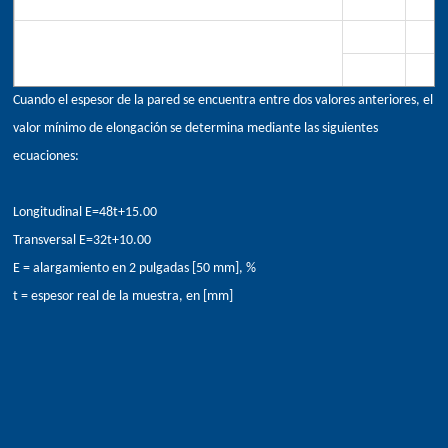
(0,2 % de compensación o 0,5 % de extensión bajo carga)
[415-585]
[485-6
32
40
Límite elástico, min, ksi[MPa]
[240]
[275]
Cuando el espesor de la pared se encuentra entre dos valores anteriores, el
valor mínimo de elongación se determina mediante las siguientes
ecuaciones:
Longitudinal E=48t+15.00
Transversal E=32t+10.00
E = alargamiento en 2 pulgadas [50 mm], %
t = espesor real de la muestra, en [mm]