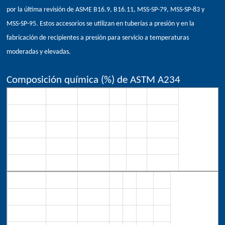
por la última revisión de ASME B16.9, B16.11, MSS-SP-79, MSS-SP-83 y
MSS-SP-95. Estos accesorios se utilizan en tuberías a presión y en la
fabricación de recipientes a presión para servicio a temperaturas
moderadas y elevadas.
Composición química (%) de ASTM A234
Calificación
C
Mn
P
S
Si
WPB
0.3
0.29-1.06
0.05
0.058
0.1min
WPC
0.35
0.29-1.06
0.05
0.058
0.1min
WP11 CL1
0.05-0.15
0.30-0.60
0.03
0.03
0.50-1.00
WP11 CL2/3
0.05-0.20
0.30-0.80
0.04
0.04
0.50-1.00
Grade
Cr
Mo
Ni
Cu
V
Nb
WPB
0.4
0.15
0.4
0.4
0.08
0.02
WPC
0.4
0.15
0.4
0.4
0.08
0.02