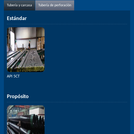
Tubería y carcasa
Tubería de perforación
Estándar
API 5CT
Propósito