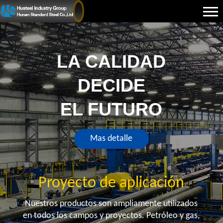
LA CALIDAD
DECIDE
EL FUTURO
Mas detalle
Proyecto de aplicación
Nuestros productos son ampliamente utilizados
en todos los campos y proyectos. Petróleo y gas,