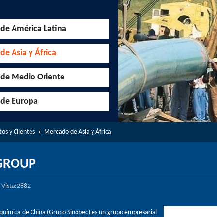
de América Latina
e Asia y África
de Medio Oriente
de Europa
os y Clientes
Mercado de Asia y África
GROUP
Vista:2882
química de China (Grupo Sinopec) es un grupo empresarial