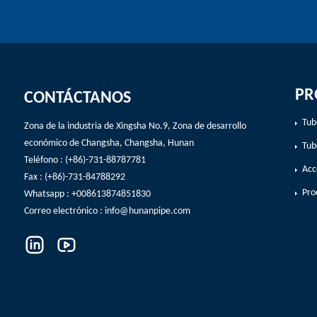
PR
CONTÁCTANOS
Tub
Zona de la industria de Xingsha No.9, Zona de desarrollo
económico de Changsha, Changsha, Hunan
Tub
Teléfono : (+86)-731-88787781
Acc
Fax : (+86)-731-84788292
Pro
Whatsapp : +008613874851830
Correo electrónico :
info@hunanpipe.com