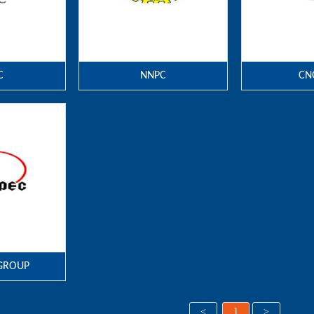
C
NNPC
CN
GROUP
<
1
>