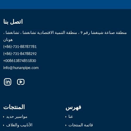
اتصل بنا
منطقة صناعة شينغشا رقم 9 ، منطقة التنمية الاقتصادية تشانغشا ، تشانغشا ،
هونان
(+86)-731-88787781
(+86)-731-84788292
+008613874851830
info@hunanpipe.com
فهرس
المنتجات
عنا
مواسير حديد
قائمة المنتجات
الأنابيب والغلاف